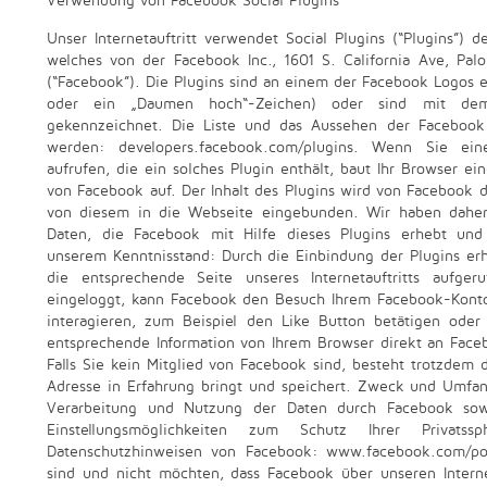
Verwendung von Facebook Social Plugins
Unser Internetauftritt verwendet Social Plugins (“Plugins”)
welches von der Facebook Inc., 1601 S. California Ave, Pal
(“Facebook”). Die Plugins sind an einem der Facebook Logos e
oder ein „Daumen hoch“-Zeichen) oder sind mit dem 
gekennzeichnet. Die Liste und das Aussehen der Facebook 
werden: developers.facebook.com/plugins. Wenn Sie eine
aufrufen, die ein solches Plugin enthält, baut Ihr Browser e
von Facebook auf. Der Inhalt des Plugins wird von Facebook d
von diesem in die Webseite eingebunden. Wir haben daher
Daten, die Facebook mit Hilfe dieses Plugins erhebt und
unserem Kenntnisstand: Durch die Einbindung der Plugins erh
die entsprechende Seite unseres Internetauftritts aufg
eingeloggt, kann Facebook den Besuch Ihrem Facebook-Kont
interagieren, zum Beispiel den Like Button betätigen ode
entsprechende Information von Ihrem Browser direkt an Faceb
Falls Sie kein Mitglied von Facebook sind, besteht trotzdem d
Adresse in Erfahrung bringt und speichert. Zweck und Umfa
Verarbeitung und Nutzung der Daten durch Facebook sow
Einstellungsmöglichkeiten zum Schutz Ihrer Privat
Datenschutzhinweisen von Facebook: www.facebook.com/po
sind und nicht möchten, dass Facebook über unseren Interne